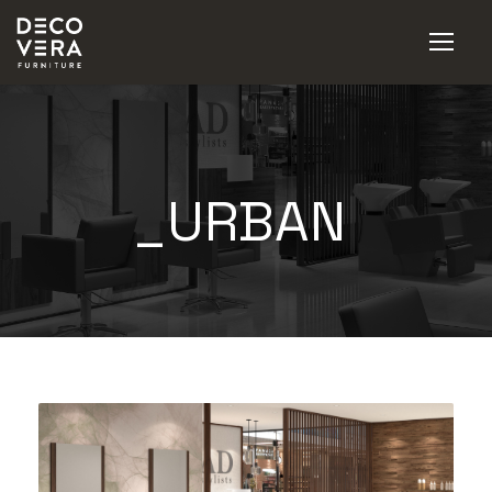
_URBAN
|